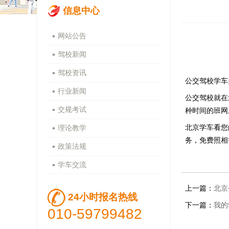
信息中心
网站公告
驾校新闻
驾校资讯
公交驾校学车
行业新闻
公交驾校就在
交规考试
种时间的班网
北京学车看您
理论教学
务，免费照相
政策法规
学车交流
上一篇：
北京
24小时报名热线
下一篇：
我的
010-59799482