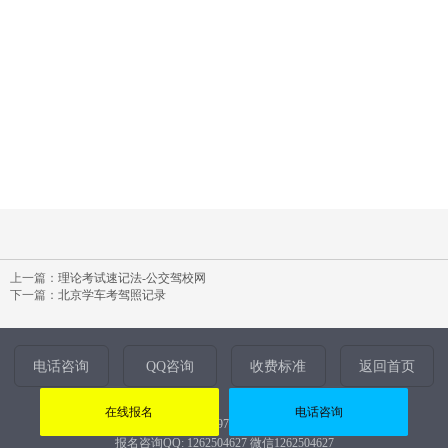
上一篇：
理论考试速记法-公交驾校网
下一篇：
北京学车考驾照记录
电话咨询
QQ咨询
收费标准
返回首页
在线报名
电话咨询
报名热线：010-59799482、51287826
报名咨询QQ: 1262504627 微信1262504627