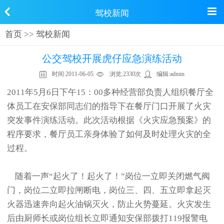
驾校新闻
首页
>>
驾校新闻
公交驾校开展虎仔应急演练活动
时间:
2011-06-05
浏览:
2330次
编辑:
admin
2011年5月6日下午15：00多种经营部负责人组织餐厅全
体员工在安保部同志们的指导下在餐厅门口开展了火灾
突发事件演练活动。此次活动根据《火灾应急预案》的
程序要求，餐厅员工亲身体验了如何及时处理火灾的全
过程。
随着一声“起火了！起火了！”岗位一立即关闭燃气阀
门，岗位二立即拉闸断电，岗位三、四、五立即拿起灭
火器迅速奔向起火油锅灭火，防止火势蔓延。火灾发生
后由厨师长或岗位组长立即通知安保部拨打119报警电