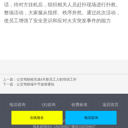
话，待对方挂机后，组织相关人员赶扑现场进行扑救。
整场活动，大家服从指挥、秩序井然。通过此次活动，
使员工增强了安全意识和应对火灾突发事件的能力
上一篇：
公交驾校校完成4月新员工入职培训工作
下一篇：
公交驾校端午节放假通知
电话咨询
QQ咨询
收费标准
返回首页
在线报名
电话咨询
报名热线：010-59799482、51287826
报名咨询QQ: 1262504627 微信1262504627