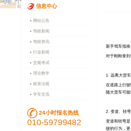
信息中心
网站公告
驾校新闻
驾校资讯
新手驾车指南
行业新闻
对于刚刚拿到
交规考试
理论教学
1. 远离大货
政策法规
在道路上行驶
随大货车可能
学车交流
2. 变道、
24小时报名热线
010-59799482
变道和转弯是
驶的行为，更