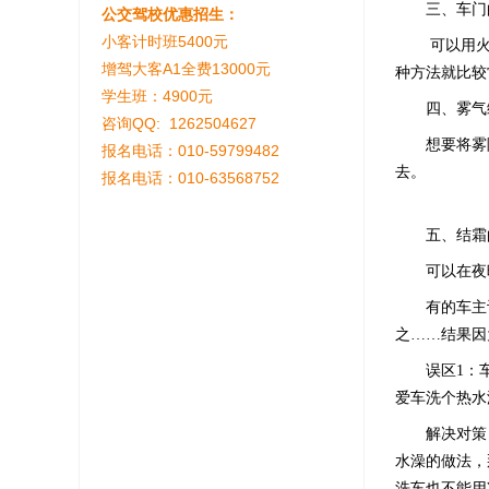
三、车门的
公交驾校优惠招生：
小客计时班5400元
可以用火柴
增驾大客A1全费13000元
种方法就比较
学生班：4900元
四、雾气缭
咨询QQ: 1262504627
想要将雾除
报名电话：010-59799482
去。
报名电话：010-63568752
五、结霜的
可以在夜晚
有的车主认
之……结果因
误区1：车
爱车洗个热水
解决对策：
水澡的做法，
洗车也不能用