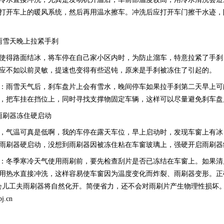
打开车上的暖风系统，然后再用温水擦车。冲洗后应打开车门擦干水迹，
雪天晚上拉紧手刹
得路面结冰，将车停在自己家小区内时，为防止溜车，特意拉紧了手刹
应不如以前灵敏，提速也变得有些迟钝，原来是手刹被冻住了引起的。
雨雪天气后，刹车盘片上会有雪水，晚间停车如果拉手刹第二天早上可
，把车挂在挡位上，同时寻找支撑物固定车辆，这样可以尽量避免刹车盘
刷器冻住硬启动
温可真是低啊，我的车停在露天车位，早上启动时，发现车窗上有冰，
雨刷器硬启动，没想到雨刷器因被冻住粘在车窗玻璃上，强硬开启雨刷器
冬季寒冷天气使用雨刷前，要先检查刮片是否已冻结在车窗上。如果清
用热水直接冲洗，这样容易使车窗因为温度变化而炸裂、雨刷器变形。正
会儿工夫雨刷器将自然化开。简便省力，还不会对雨刷片产生物理性损坏
j.cn