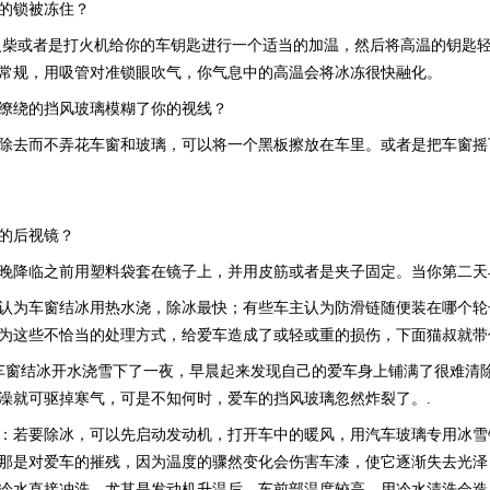
锁被冻住？
或者是打火机给你的车钥匙进行一个适当的加温，然后将高温的钥匙轻
常规，用吸管对准锁眼吹气，你气息中的高温会将冰冻很快融化。
绕的挡风玻璃模糊了你的视线？
去而不弄花车窗和玻璃，可以将一个黑板擦放在车里。或者是把车窗摇
后视镜？
降临之前用塑料袋套在镜子上，并用皮筋或者是夹子固定。当你第二天
为车窗结冰用热水浇，除冰最快；有些车主认为防滑链随便装在哪个轮
为这些不恰当的处理方式，给爱车造成了或轻或重的损伤，下面猫叔就带
窗结冰开水浇雪下了一夜，早晨起来发现自己的爱车身上铺满了很难清除
澡就可驱掉寒气，可是不知何时，爱车的挡风玻璃忽然炸裂了。.
若要除冰，可以先启动发动机，打开车中的暖风，用汽车玻璃专用冰雪
那是对爱车的摧残，因为温度的骤然变化会伤害车漆，使它逐渐失去光泽
冷水直接冲洗，尤其是发动机升温后，车前部温度较高，用冷水清洗会造