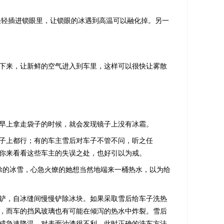
轻插进锁眼里，让锁眼的冰遇到高温可以融化掉。另一
下来，让新鲜的空气进入到车里，这样可以很快让雾散
早上拿走袋子的时候，就会发现镜子上没有冰霜。
子上都行；有的车主雪后对车子不管不问，听之任
你来看看这些车主的失误之处，也好引以为戒。
的冰雪，心急火燎的她想当然地端来一桶热水，以为给
铲，自冰缝间慢慢铲除冰块。如果采取雪后给车子洗热
，而车的挡风玻璃也有可能在倾泻的热水中炸裂。雪后
成急速降温，对表面油漆很不利。此时正确的洗车方法