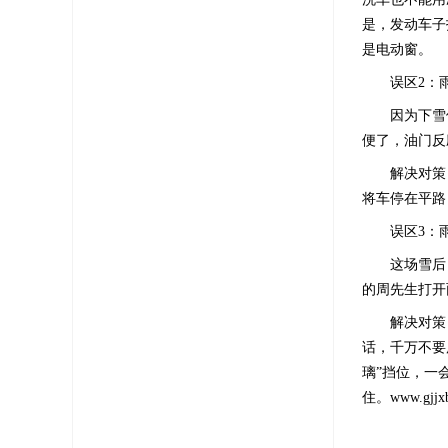
是，发动车子
是电动窗。
误区2：雨
因为下雪使
便了，油门反
解决对策：
将车停在平路
误区3：雨
这场雪后，气
的周先生打开
解决对策：
话，千万不要
璃”挡位，一
住。
www.gjjxb